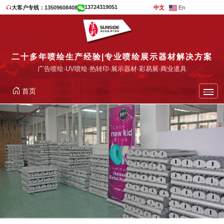
13724319051
大客户专线：13509608408
中文
En
二十多年喷绘生产经验|专业喷绘展示器材解决方案
广告喷绘·UV喷绘·热转印·展示器材·彩易展·商业道具
首页