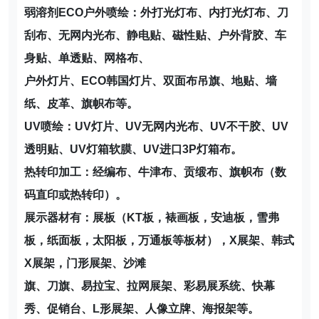
弱溶剂
ECO
户外喷绘：
外打光灯布、内打光灯布、刀
刮布、无网内光布、静电贴、磁性贴、户外背胶、车
身贴、单透贴、网格布、
户外灯片、ECO韩国灯片、双面布吊旗、地贴、墙
纸、皮革、旗帜布等。
UV
喷绘：
UV灯片、UV无网内光布、UV不干胶、UV
透明贴、UV灯箱软膜、UV进口3P灯箱布。
热转印加工：
经编布、牛津布、贡缎布、旗帜布（数
码直印或热转印）。
展示器材有：
展板（KT板，裱画板，安迪板，雪弗
板，纸面板，太阳板，万通板等板材），X展架、韩式
X展架，门形展架、沙滩
旗、刀旗、易拉宝、拉网展架、彩易展系统、快幕
秀、促销台、L形展架、人像立牌、海报架等。