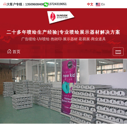
13724319051
大客户专线：13509608408
中文
En
二十多年喷绘生产经验|专业喷绘展示器材解决方案
广告喷绘·UV喷绘·热转印·展示器材·彩易展·商业道具
首页