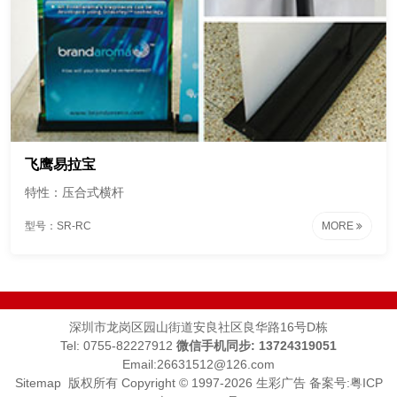
飞鹰易拉宝
特性：压合式横杆
型号：SR-RC
MORE
深圳市龙岗区园山街道安良社区良华路16号D栋
Tel: 0755-82227912
微信手机同步: 13724319051
Email:26631512@126.com
Sitemap
版权所有 Copyright © 1997-2026 生彩广告
备案号:粤ICP