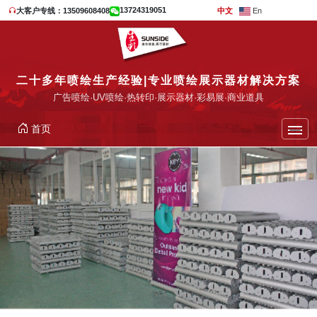
13724319051
大客户专线：13509608408
中文
En
二十多年喷绘生产经验|专业喷绘展示器材解决方案
广告喷绘·UV喷绘·热转印·展示器材·彩易展·商业道具
首页