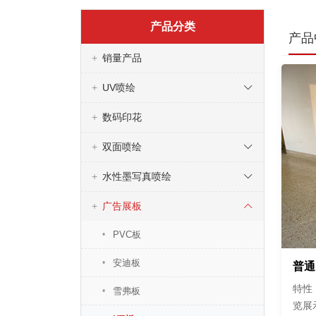
产品分类
产品
销量产品
UV喷绘
数码印花
双面喷绘
水性墨写真喷绘
广告展板
PVC板
安迪板
普通
特性
雪弗板
览展