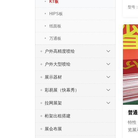
KT板
短期
型号：
HIPS板
纸面板
万通板
户外高精度喷绘
户外大型喷绘
展示器材
彩易展（快幕秀）
拉网展架
普通
桁架出租搭建
特性
展会布展
览展
短期