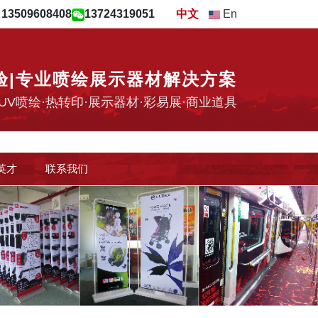
509608408
13724319051
中文
En
验|专业喷绘展示器材解决方案
UV喷绘·热转印·展示器材·彩易展·商业道具
英才
联系我们