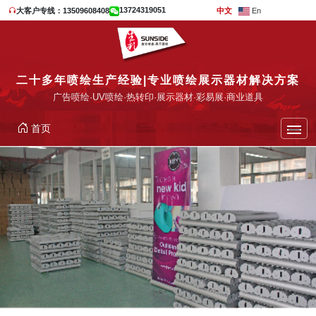
13724319051
大客户专线：13509608408
中文
En
二十多年喷绘生产经验|专业喷绘展示器材解决方案
广告喷绘·UV喷绘·热转印·展示器材·彩易展·商业道具
首页